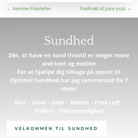
←
Nemme frikadeller
Fladbrød af juice pulp
→
Sundhed
Dét, at have en sund livsstil er meget mere
end kost og motion
For at hjælpe dig tilbage på sporet til
Optimal Sundhed har jeg sammensat De 7
steps:
Kost – Vand – Søvn – Motion – Frisk Luft –
Stilhed – Taknemmelighed
VELKOMMEN TIL SUNDHED