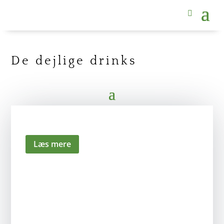
De dejlige drinks
Min “go to” morgen juice
Læs mere