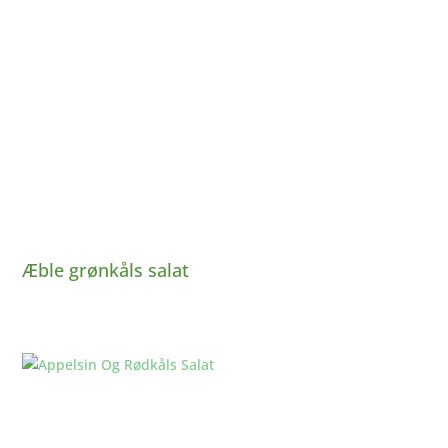
Æble grønkåls salat