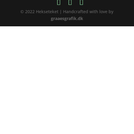
© 2022 Hekseteket | Handcrafted with love by
graaesgrafik.dk