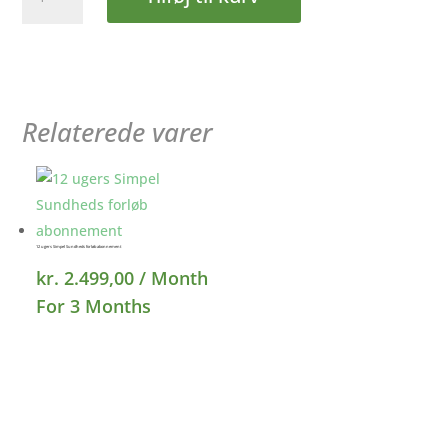
ugers
Simpel
Sundheds
forløb
antal
Relaterede varer
12 ugers Simpel Sundheds forløb abonnement
kr.
2.499,00
/ Month
For 3 Months