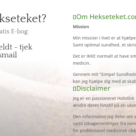
Om Hekseteket.c
kseteket?
Mission
tis E-bog:
Min mission i livet er at hjælp
Samt optimal sundhed, et skri
ldt - tjek
smail
Det er IKKE normalt at have sm
medicin.
Gennem mit "Simpel Sundheds" 
kan jeg hjælpe dig med at skabe
Disclaimer
Jeg er en passioneret Holistisk
ændre deres livsstil på en uko
Den information jeg deler om s
samt tilbagemeldinger fra mine
for professionel medicinsk råd