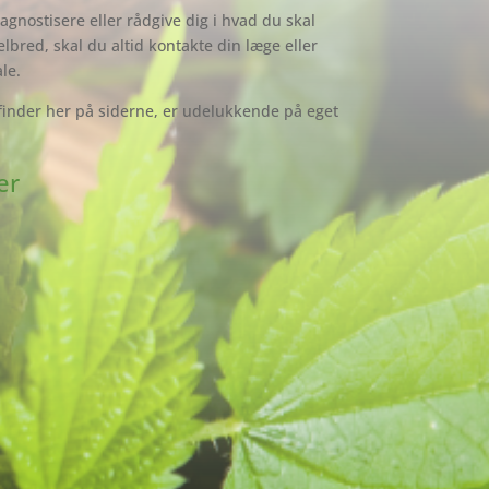
agnostisere eller rådgive dig i hvad du skal
helbred, skal du altid kontakte din læge eller
le.
finder her på siderne
, er udelukkende på eget
er