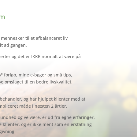
om
e mennesker til et afbalanceret liv
dt ad gangen.
erter og det er IKKE normalt at være på
forløb, mine e-bøger og små tips,
 omslaget til en bedre livskvalitet.
 behandler, og har hjulpet klienter med at
mpliceret måde i næsten 2 årtier.
undhed og velvære, er ud fra egne erfaringer,
 klienter, og er ikke ment som en erstatning
givning.