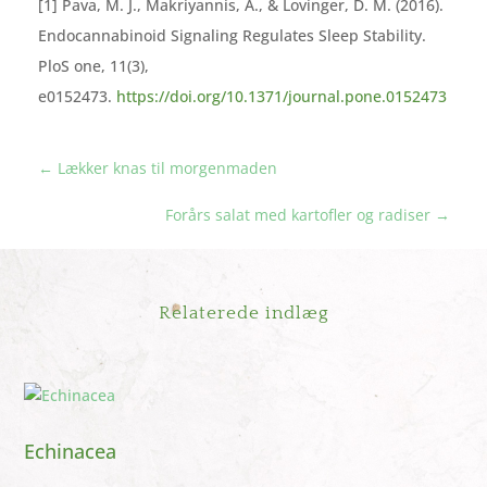
[1] Pava, M. J., Makriyannis, A., & Lovinger, D. M. (2016).
Endocannabinoid Signaling Regulates Sleep Stability.
PloS one, 11(3),
e0152473.
https://doi.org/10.1371/journal.pone.0152473
←
Lækker knas til morgenmaden
Forårs salat med kartofler og radiser
→
Relaterede indlæg
Echinacea