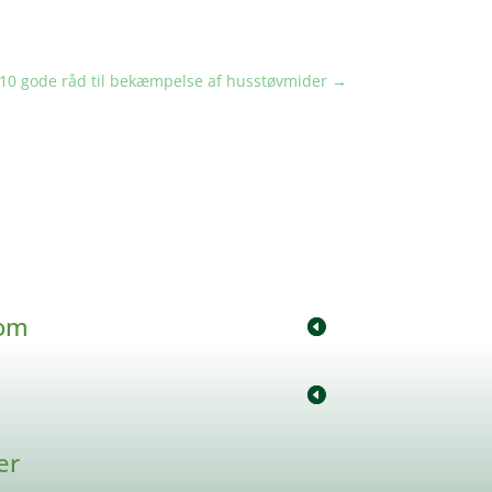
10 gode råd til bekæmpelse af husstøvmider
→
com
er