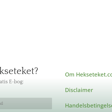
kseteket?
Om Hekseteket.
tis E-bog:
Disclaimer
Handelsbetingels