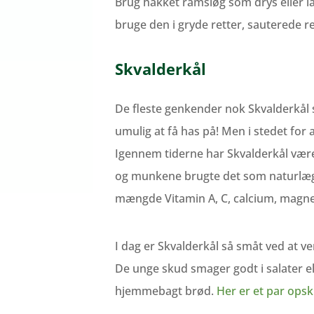
Brug hakket ramsløg som drys eller la
bruge den i gryde retter, sauterede r
Skvalderkål
De fleste genkender nok Skvalderkål s
umulig at få has på! Men i stedet for a
Igennem tiderne har Skvalderkål været
og munkene brugte det som naturlæge
mængde Vitamin A, C, calcium, magnes
I dag er Skvalderkål så småt ved at v
De unge skud smager godt i salater el
hjemmebagt brød.
Her er et par opskr