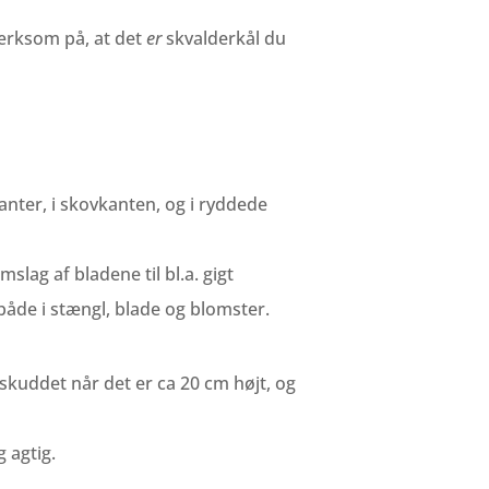
mærksom på, at det
er
skvalderkål du
anter, i skovkanten, og i ryddede
lag af bladene til bl.a. gigt
både i stængl, blade og blomster.
kuddet når det er ca 20 cm højt, og
 agtig.