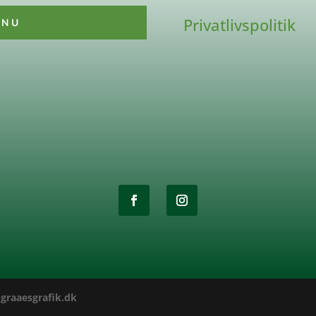
Privatlivspolitik
 NU
y
graaesgrafik.dk