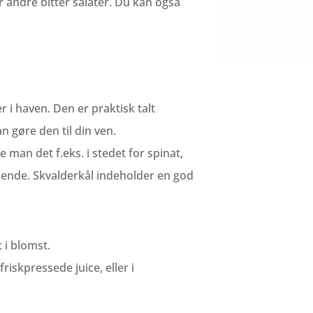
 andre bitter salater. Du kan også
 i haven. Den er praktisk talt
an gøre den til din ven.
 man det f.eks. i stedet for spinat,
nende. Skvalderkål indeholder en god
 i blomst.
iskpressede juice, eller i