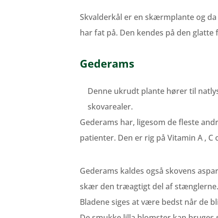
Skvalderkål er en skærmplante og da n
har fat på. Den kendes på den glatte 
Gederams
Denne ukrudt plante hører til natly
skovarealer.
Gederams har, ligesom de fleste andre
patienter. Den er rig på Vitamin A , 
Gederams kaldes også skovens asparge
skær den træagtigt del af stænglerne
Bladene siges at være bedst når de bl
De smukke lilla blomster kan bruges 