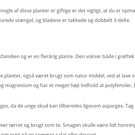
ogle af disse planter er giftige er det vigtigt, at du er op
furede stængel, og bladene er takkede og dobbelt 3-delte.
sfamilien og er en flerårig plante. Den vokser både i grøftek
 planter, også været brugt som natur middel, ved at lave oms
C og magnesium og har et meget højt indhold at polyfenoler, 
s, da de unge skud kan tilberedes ligesom asparges. Tag s
.
iver tørret og brugt som te. Smagen skulle være lidt honning
som pynt på en sommer salat eller dessert.