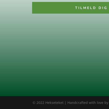
TILMELD DIG
© 2022 Hekseteket | Handcrafted with love b