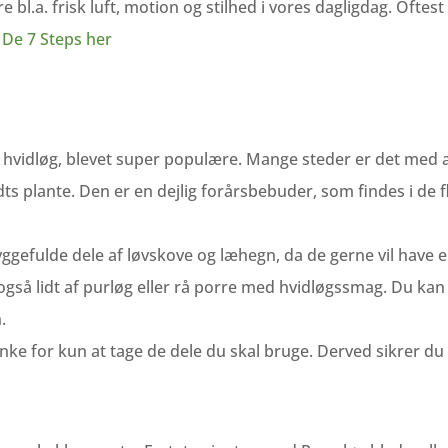
e bl.a. frisk luft, motion og stilhed i vores dagligdag. Oftes
De 7 Steps her
hvidløg, blevet super populære. Mange steder er det med a
ts plante. Den er en dejlig forårsbebuder, som findes i de f
yggefulde dele af løvskove og læhegn, da de gerne vil have e
også lidt af purløg eller rå porre med hvidløgssmag. Du kan
.
ke for kun at tage de dele du skal bruge. Derved sikrer du