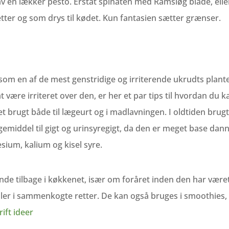
v en lækker pesto. Erstat spinaten med Ramsløg blade, eller
etter og som drys til kødet. Kun fantasien sætter grænser.
om en af de mest genstridige og irriterende ukrudts planter
t være irriteret over den, er her et par tips til hvordan du k
 brugt både til lægeurt og i madlavningen. I oldtiden brugte
middel til gigt og urinsyregigt, da den er meget base dan
ium, kalium og kisel syre.
ende tilbage i køkkenet, især om foråret inden den har været
ler i sammenkogte retter. De kan også bruges i smoothies, fr
ift ideer