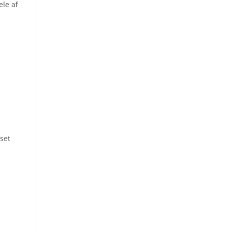
ele af
nset